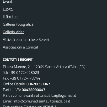
Eventi
Luoghi
Il Territorio
Galleria Fotografica
Galleria Video
Attività economiche e Servizi
Associazioni e Comitati
CONTATTI E RECAPITI
Piazza Marone, 2 - 12069 Santa Vittoria d’Alba (CN)
Tel:
+39 0172/478023
Fax:
+39 0172/478744
Codice Fiscale:
00428090047
Partita IVA:
00428090047
P.E.C.:
comune.santavittoriadalba@legalmail.it
Email:
info@comunedisantavittoriadalba.it
Fatturazione Elettronica:
UFXHNZ