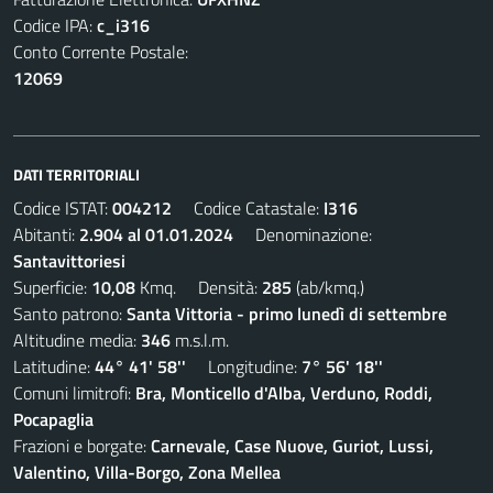
Codice IPA:
c_i316
Conto Corrente Postale:
12069
DATI TERRITORIALI
Codice ISTAT:
004212
Codice Catastale:
I316
Abitanti:
2.904 al 01.01.2024
Denominazione:
Santavittoriesi
Superficie:
10,08
Kmq. Densità:
285
(ab/kmq.)
Santo patrono:
Santa Vittoria - primo lunedì di settembre
Altitudine media:
346
m.s.l.m.
Latitudine:
44° 41' 58''
Longitudine:
7° 56' 18''
Comuni limitrofi:
Bra, Monticello d'Alba, Verduno, Roddi,
Pocapaglia
Frazioni e borgate:
Carnevale, Case Nuove, Guriot, Lussi,
Valentino, Villa-Borgo, Zona Mellea